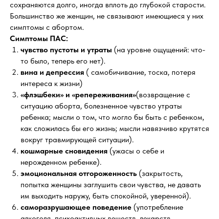
сохраняются долго, иногда вплоть до глубокой старости.
Большинство же женщин, не связывают имеющиеся у них
симптомы с абортом.
Симптомы ПАС:
чувство пустоты и утраты
(на уровне ощущений: что-
то было, теперь его нет).
вина и депрессия
( самобичивание, тоска, потеря
интереса к жизни)
«флэшбеки» и «репереживания»
(возвращение с
ситуацию аборта, болезненное чувство утраты
ребенка; мысли о том, что могло бы быть с ребенком,
как сложилась бы его жизнь; мысли навязчиво крутятся
вокруг травмирующей ситуации).
кошмарные сновидения
(ужасы о себе и
нерожденном ребенке).
эмоциональная отгороженность
(закрытость,
попытка женщины заглушить свои чувства, не давать
им выходить наружу, быть спокойной, уверенной).
саморазрушающее поведение
(употребление
алкоголя, психоактивных веществ, лекарств,