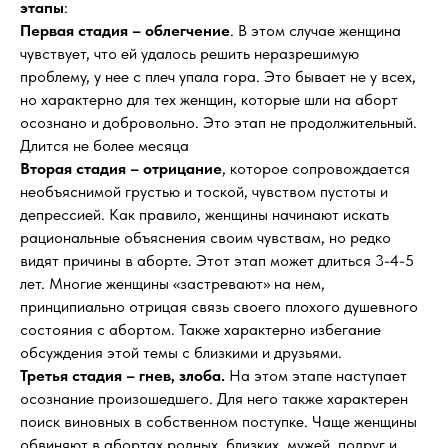
этапы
:
Первая стадия – облегчение
. В этом случае женщина
чувствует, что ей удалось решить неразрешимую
проблему, у нее с плеч упала гора. Это бывает не у всех,
но характерно для тех женщин, которые шли на аборт
осознано и добровольно. Это этап не продолжительный.
Длится не более месяца
Вторая стадия – отрицание
, которое сопровождается
необъяснимой грустью и тоской, чувством пустоты и
депрессией. Как правило, женщины начинают искать
рациональные объяснения своим чувствам, но редко
видят причины в аборте. Этот этап может длиться 3-4-5
лет. Многие женщины «застревают» на нем,
принципиально отрицая связь своего плохого душевного
состояния с абортом. Также характерно избегание
обсуждения этой темы с близкими и друзьями.
Третья стадия – гнев, злоба.
На этом этапе наступает
осознание произошедшего. Для него также характерен
поиск виновных в собственном поступке. Чаще женщины
обвиняют в абортах родных, близких, мужей, подруг и