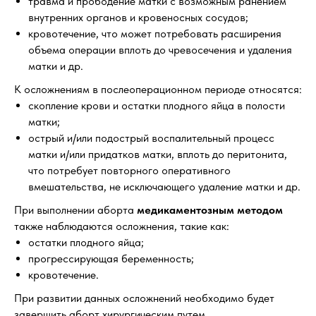
травма и прободение матки с возможным ранением
внутренних органов и кровеносных сосудов;
кровотечение, что может потребовать расширения
объема операции вплоть до чревосечения и удаления
матки и др.
К осложнениям в послеоперационном периоде относятся:
скопление крови и остатки плодного яйца в полости
матки;
острый и/или подострый воспалительный процесс
матки и/или придатков матки, вплоть до перитонита,
что потребует повторного оперативного
вмешательства, не исключающего удаление матки и др.
При выполнении аборта
медикаментозным методом
также наблюдаются осложнения, такие как:
остатки плодного яйца;
прогрессирующая беременность;
кровотечение.
При развитии данных осложнений необходимо будет
завершить аборт хирургическим путем.