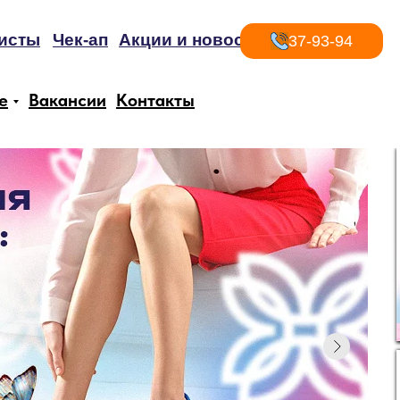
исты
Чек-ап
Акции и новости
37-93-94
е
Вакансии
Контакты