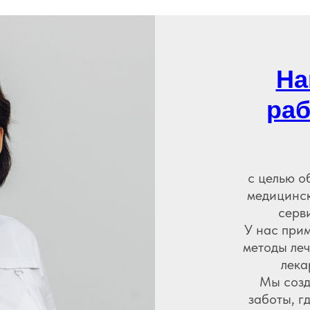
На
раб
с целью о
медицинск
серв
У нас при
методы ле
лека
Мы созд
заботы, г