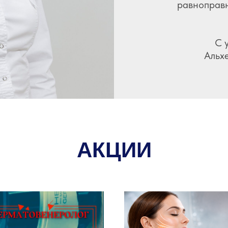
равноправ
С 
Альх
АКЦИИ