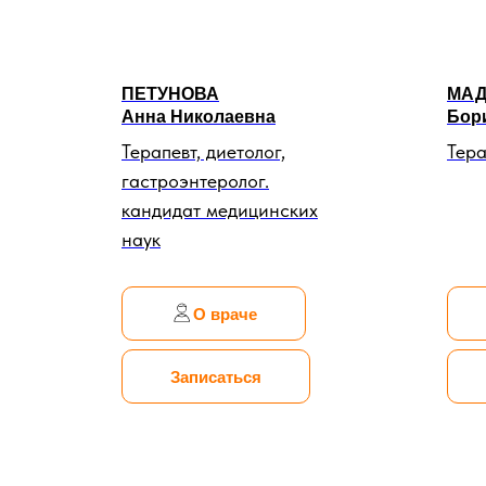
ПЕТУНОВА
МАД
Анна Николаевна
Бор
Терапевт, диетолог,
Тера
гастроэнтеролог.
кандидат медицинских
наук
О враче
Записаться