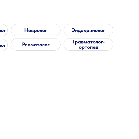
лог
Невролог
Эндокринолог
Травматолог-
Ревматолог
лог
ортопед