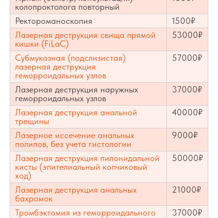
колопроктолога повторный
Ректороманоскопия
1500₽
Лазерная деструкция свища прямой
53000₽
кишки (FiLaC)
Субмукозная (подслизистая)
57000₽
лазерная деструкция
геморроидальных узлов
Лазерная деструкция наружных
37000₽
геморроидальных узлов
Лазерная деструкция анальной
40000₽
трещины
Лазерное иссечение анальных
9000₽
полипов, без учета гистологии
Лазерная деструкция пилонидальной
50000₽
кисты (эпителиальный копчиковый
ход)
Лазерная деструкция анальных
21000₽
бахромок
Тромбэктомия из геморроидального
37000₽