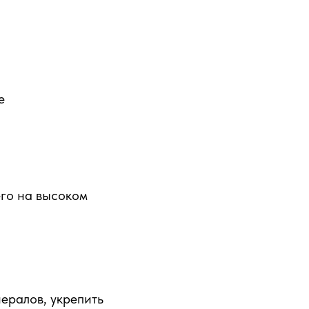
е
его на высоком
ералов, укрепить