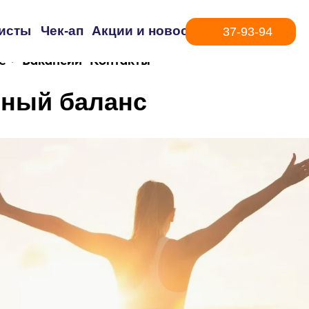
исты
Чек-ап
Акции и новости
37-93-94
е
Вакансии
Контакты
ный баланс