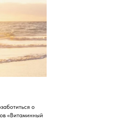
озаботиться о
зов «Витаминный