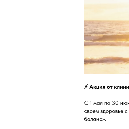
⚡️ Акция от клин
С 1 мая по 30 ию
своем здоровье с
баланс».