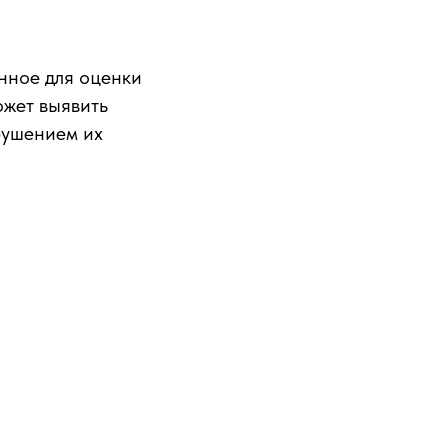
нное для оценки
ожет выявить
рушением их