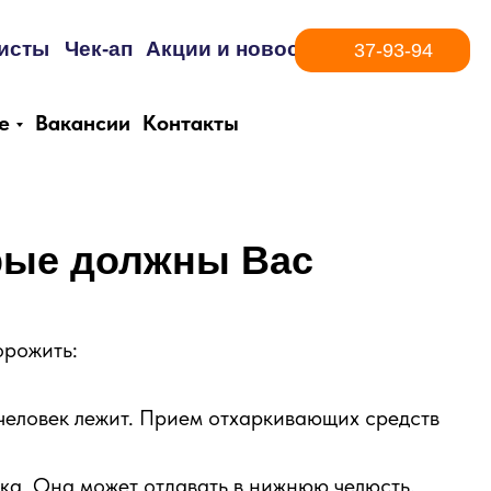
исты
Чек-ап
Акции и новости
37-93-94
е
Вакансии
Контакты
орые должны Вас
орожить:
 человек лежит. Прием отхаркивающих средств
ика. Она может отдавать в нижнюю челюсть,