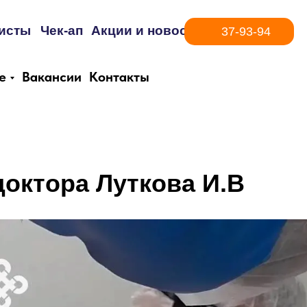
исты
Чек-ап
Акции и новости
37-93-94
е
Вакансии
Контакты
доктора Луткова И.В