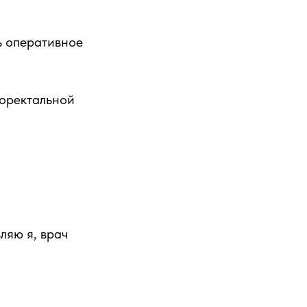
ь оперативное
норектальной
ляю я, врач