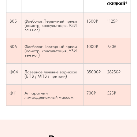
скидкой*
В05
Флеболог.Первичный прием
1500₽
1125₽
(осмотр, консультация, УЗИ
вен ног)
В06
Флеболог.Повторный прием
1000₽
750₽
(осмотр, консультация, УЗИ
вен ног)
Ф04
Лазерное лечение варикоза
35000₽
26250₽
(БПВ / МПВ / притоки)
Ф11
Аппаратный
700₽
525₽
лимфодренажный массаж