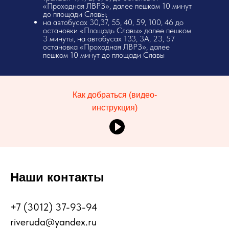
«Проходная ЛВРЗ», далее пешком 10 минут
до площади Славы;
на автобусах 30,37, 55, 40, 59, 100, 46 до
остановки «Площадь Славы» далее пешком
3 минуты, на автобусах 133, 3А, 23, 57
остановка «Проходная ЛВРЗ», далее
пешком 10 минут до площади Славы
Как добраться (видео-
инструкция)
Наши контакты
+7 (3012) 37-93-94
riveruda@yandex.ru